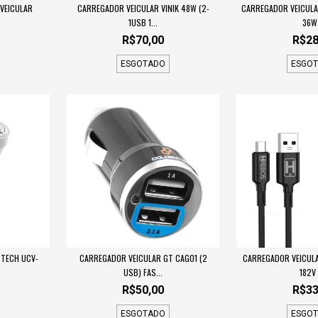
VEICULAR
CARREGADOR VEICULAR VINIK 48W (2-
CARREGADOR VEICULA
1USB 1...
36W.
R$70,00
R$28
ESGOTADO
ESGO
3TECH UCV-
CARREGADOR VEICULAR GT CAG01 (2
CARREGADOR VEICULA
USB) FAS...
182V (
R$50,00
R$33
ESGOTADO
ESGO