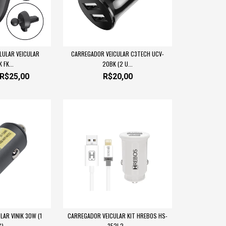
LULAR VEICULAR
CARREGADOR VEICULAR C3TECH UCV-
 FK...
20BK (2 U...
R$25,00
R$20,00
AR VINIK 30W (1
CARREGADOR VEICULAR KIT HREBOS HS-
)...
352I 2...