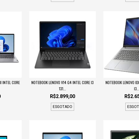
I INTEL CORE
NOTEBOOK LENOVO V14 G4 INTEL CORE I3
NOTEBOOK LENOVO IDE
131...
I3..
0
R$2.899,00
R$2.6
ESGOTADO
ESGO