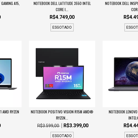
GAMING A15,
NOTEBOOK DELL LATITUDE 3550 INTEL
NOTEBOOK DELL INSPI
CORE I...
COR.
0
R$4.749,00
R$4.4
ESGOTADO
ESGO
1 AMD RYZEN
NOTEBOOK POSITIVO VISION R15M AMD®
NOTEBOOK LENOVO I
RYZEN...
INTEL
0
R$3.399,00
R$4.4
R$3.599,00
ESGOTADO
ESGO