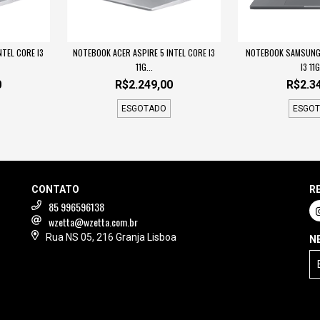
NTEL CORE I3
NOTEBOOK ACER ASPIRE 5 INTEL CORE I3
NOTEBOOK SAMSUNG 
11G...
I3 11G
0
R$2.249,00
R$2.3
ESGOTADO
ESGO
CONTATO
R
85 996596138
wzetta@wzetta.com.br
Rua NS 05, 216 Granja Lisboa
N