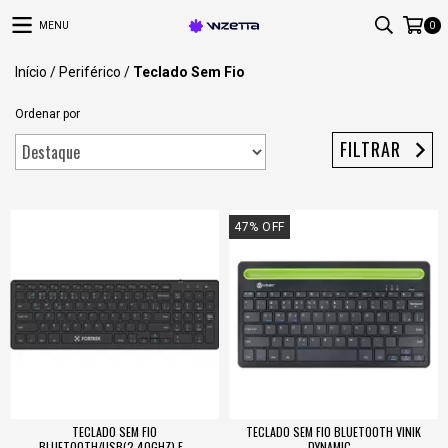
MENU
0
Início
/
Periférico
/
Teclado Sem Fio
Ordenar por
FILTRAR
47
%
OFF
TECLADO SEM FIO
TECLADO SEM FIO BLUETOOTH VINIK
BLUETOOTH/USB(2.40GHZ) F...
DYNAMIC...